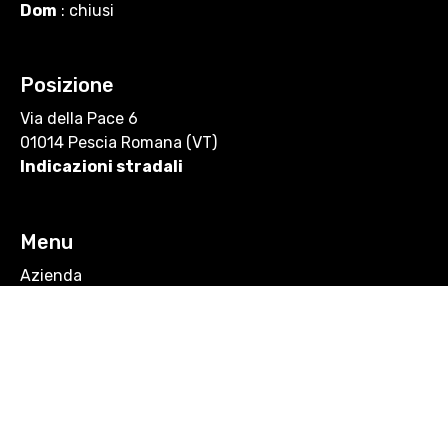
Dom
: chiusi
Posizione
Via della Pace 6
01014 Pescia Romana (VT)
Indicazioni stradali
Menu
Azienda
Servizi
F.A.Q.
© copyright 2023 - LUCA CROCICCHIA - P.IVA 01482030564 - PEC
mastrogomma@pec.it -
Privacy Policy
- Sito Web sviluppato da
Piramedia Srl
-
Rigenerazione Cerchi
-
Riparazione Cerchi