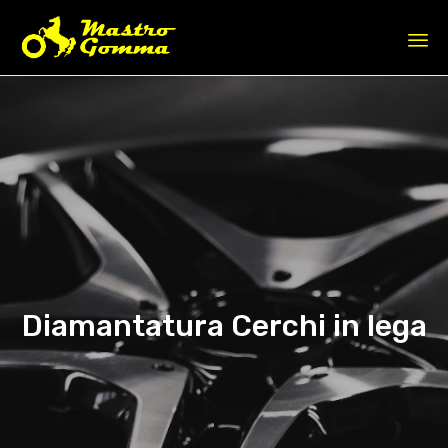
Sk
to
co
Diamantatura Cerchi in lega